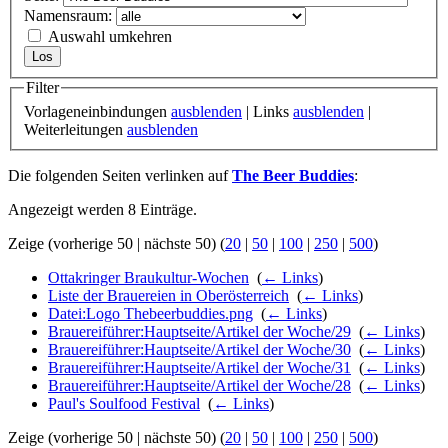
Namensraum:
Auswahl umkehren
Filter
Vorlageneinbindungen
ausblenden
| Links
ausblenden
|
Weiterleitungen
ausblenden
Die folgenden Seiten verlinken auf
The Beer Buddies
:
Angezeigt werden 8 Einträge.
Zeige (vorherige 50 | nächste 50) (
20
|
50
|
100
|
250
|
500
)
Ottakringer Braukultur-Wochen
‎
(
← Links
)
Liste der Brauereien in Oberösterreich
‎
(
← Links
)
Datei:Logo Thebeerbuddies.png
‎
(
← Links
)
Brauereiführer:Hauptseite/Artikel der Woche/29
‎
(
← Links
)
Brauereiführer:Hauptseite/Artikel der Woche/30
‎
(
← Links
)
Brauereiführer:Hauptseite/Artikel der Woche/31
‎
(
← Links
)
Brauereiführer:Hauptseite/Artikel der Woche/28
‎
(
← Links
)
Paul's Soulfood Festival
‎
(
← Links
)
Zeige (vorherige 50 | nächste 50) (
20
|
50
|
100
|
250
|
500
)