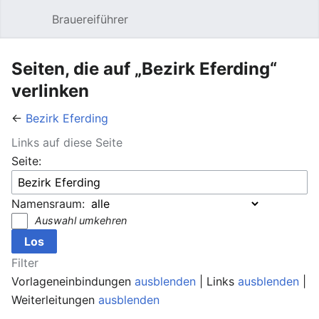
Brauereiführer
Hauptmenü öffnen
Suc
Seiten, die auf „Bezirk Eferding“
verlinken
←
Bezirk Eferding
Links auf diese Seite
Seite:
Namensraum:
Auswahl umkehren
Filter
Vorlageneinbindungen
ausblenden
| Links
ausblenden
|
Weiterleitungen
ausblenden