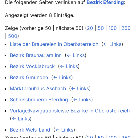
Die folgenden Seiten verlinken auf
Bezirk Eferding
:
Angezeigt werden 8 Einträge.
Zeige (vorherige 50 | nächste 50) (
20
|
50
|
100
|
250
|
500
)
Liste der Brauereien in Oberösterreich
‎
(
← Links
)
Bezirk Braunau am Inn
‎
(
← Links
)
Bezirk Vöcklabruck
‎
(
← Links
)
Bezirk Gmunden
‎
(
← Links
)
Marktbrauhaus Aschach
‎
(
← Links
)
Schlossbrauerei Eferding
‎
(
← Links
)
Vorlage:Navigationsleiste Bezirke in Oberösterreich
‎
(
← Links
)
Bezirk Wels-Land
‎
(
← Links
)
Zeige (vorherige 50 | nächste 50) (
20
|
50
|
100
|
250