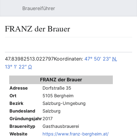
Brauereiführer
Hauptmenü öffnen
Suc
FRANZ der Brauer
Sprache
Beobachten
Bearbeiten
47.839825
13.022797
Koordinaten:
47° 50′ 23″
N
,
13° 1′ 22″
O
FRANZ der Brauer
Adresse
Dorfstraße 35
Ort
5105 Bergheim
Bezirk
Salzburg-Umgebung
Bundesland
Salzburg
Gründungsjahr
2017
Brauereityp
Gasthausbrauerei
Website
https://www.franz-bergheim.at/