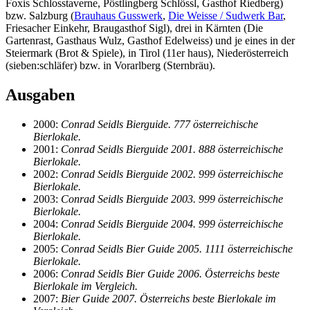
Foxis Schlosstaverne, Pöstlingberg Schlössl, Gasthof Riedberg)
bzw. Salzburg (
Brauhaus Gusswerk
,
Die Weisse / Sudwerk Bar
,
Friesacher Einkehr, Braugasthof Sigl), drei in Kärnten (Die
Gartenrast, Gasthaus Wulz, Gasthof Edelweiss) und je eines in der
Steiermark (Brot & Spiele), in Tirol (11er haus), Niederösterreich
(sieben:schläfer) bzw. in Vorarlberg (Sternbräu).
Ausgaben
2000:
Conrad Seidls Bierguide. 777 österreichische
Bierlokale.
2001:
Conrad Seidls Bierguide 2001. 888 österreichische
Bierlokale.
2002:
Conrad Seidls Bierguide 2002. 999 österreichische
Bierlokale.
2003:
Conrad Seidls Bierguide 2003. 999 österreichische
Bierlokale.
2004:
Conrad Seidls Bierguide 2004. 999 österreichische
Bierlokale.
2005:
Conrad Seidls Bier Guide 2005. 1111 österreichische
Bierlokale.
2006:
Conrad Seidls Bier Guide 2006. Österreichs beste
Bierlokale im Vergleich.
2007:
Bier Guide 2007. Österreichs beste Bierlokale im