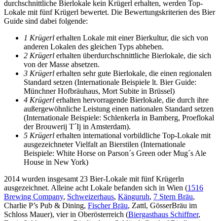
durchschnittliche Bierlokale kein Krügerl erhalten, werden Top-
Lokale mit fünf Krügerl bewertet. Die Bewertungskriterien des Bier
Guide sind dabei folgende:
1 Krügerl
erhalten Lokale mit einer Bierkultur, die sich von
anderen Lokalen des gleichen Typs abheben.
2 Krügerl
erhalten überdurchschnittliche Bierlokale, die sich
von der Masse absetzen.
3 Krügerl
erhalten sehr gute Bierlokale, die einen regionalen
Standard setzen (Internationale Beispiele lt. Bier Guide:
Münchner Hofbräuhaus, Mort Subite in Brüssel)
4 Krügerl
erhalten hervorragende Bierlokale, die durch ihre
außergewöhnliche Leistung einen nationalen Standard setzen
(Internationale Beispiele: Schlenkerla in Bamberg, Proeflokal
der Brouwerij T´Ij in Amsterdam).
5 Krügerl
erhalten international vorbildliche Top-Lokale mit
ausgezeichneter Vielfalt an Bierstilen (Internationale
Beispiele: White Horse on Parson´s Green oder Mug´s Ale
House in New York)
2014 wurden insgesamt 23 Bier-Lokale mit fünf Krügerln
ausgezeichnet. Alleine acht Lokale befanden sich in Wien (
1516
Brewing Company
,
Schweizerhaus
,
Känguruh
,
7 Stern Bräu
,
Charlie P’s Pub & Dining,
Fischer Bräu
, Zattl, GösserBräu im
Schloss Mauer), vier in Oberösterreich (
Biergasthaus Schiffner
,