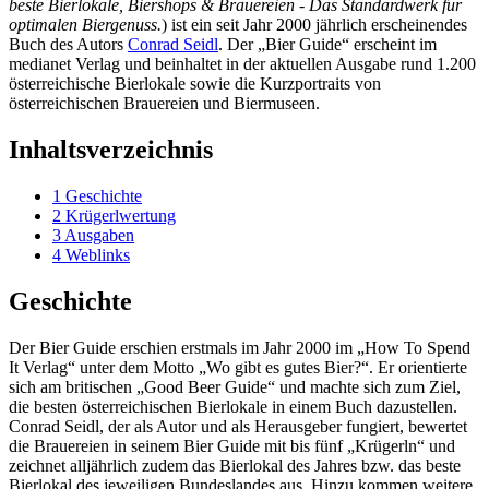
beste Bierlokale, Biershops & Brauereien - Das Standardwerk für
optimalen Biergenuss.
) ist ein seit Jahr 2000 jährlich erscheinendes
Buch des Autors
Conrad Seidl
. Der „Bier Guide“ erscheint im
medianet Verlag und beinhaltet in der aktuellen Ausgabe rund 1.200
österreichische Bierlokale sowie die Kurzportraits von
österreichischen Brauereien und Biermuseen.
Inhaltsverzeichnis
1
Geschichte
2
Krügerlwertung
3
Ausgaben
4
Weblinks
Geschichte
Der Bier Guide erschien erstmals im Jahr 2000 im „How To Spend
It Verlag“ unter dem Motto „Wo gibt es gutes Bier?“. Er orientierte
sich am britischen „Good Beer Guide“ und machte sich zum Ziel,
die besten österreichischen Bierlokale in einem Buch dazustellen.
Conrad Seidl, der als Autor und als Herausgeber fungiert, bewertet
die Brauereien in seinem Bier Guide mit bis fünf „Krügerln“ und
zeichnet alljährlich zudem das Bierlokal des Jahres bzw. das beste
Bierlokal des jeweiligen Bundeslandes aus. Hinzu kommen weitere