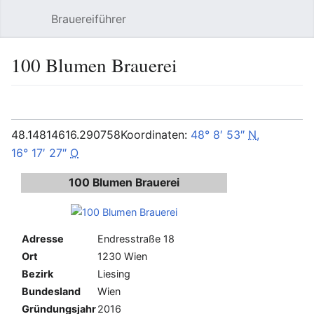
Brauereiführer
Hauptmenü öffnen
Suc
100 Blumen Brauerei
Sprache
Beobachten
Bearbeiten
48.148146
16.290758
Koordinaten:
48° 8′ 53″
N
,
16° 17′ 27″
O
100 Blumen Brauerei
Adresse
Endresstraße 18
Ort
1230 Wien
Bezirk
Liesing
Bundesland
Wien
Gründungsjahr
2016