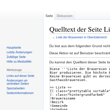
Seite
Diskussion
Quelltext der Seite L
←
Liste der Brauereien in Oberösterreich
Zur
Zur
Du bist aus dem folgenden Grund nicht 
Hauptseite
Navigation
Suche
Letzte Änderungen
Diese Aktion ist auf Benutzer beschrä
springen
springen
Zufällige Seite
Hilfe zu MediaWiki
Du kannst den Quelltext dieser Seite b
Werkzeuge
Links auf diese Seite
Änderungen an
verlinkten Seiten
Spezialseiten
Seiten­informationen