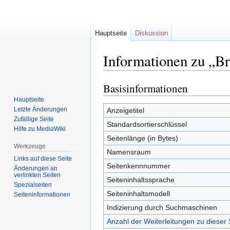
Hauptseite
Diskussion
Informationen zu „Br
Basisinformationen
Zur
Zur
Navigation
Suche
Hauptseite
springen
springen
Letzte Änderungen
Anzeigetitel
Zufällige Seite
Standardsortierschlüssel
Hilfe zu MediaWiki
Seitenlänge (in Bytes)
Werkzeuge
Namensraum
Links auf diese Seite
Seitenkennnummer
Änderungen an
verlinkten Seiten
Seiteninhaltssprache
Spezialseiten
Seiteninhaltsmodell
Seiten­informationen
Indizierung durch Suchmaschinen
Anzahl der Weiterleitungen zu dieser 