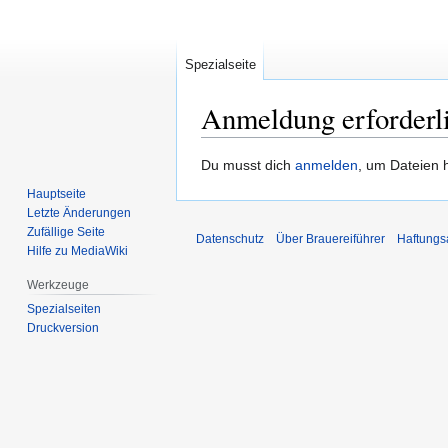
Spezialseite
Anmeldung erforderl
Zur
Zur
Du musst dich
anmelden
, um Dateien 
Navigation
Suche
Hauptseite
springen
springen
Letzte Änderungen
Zufällige Seite
Datenschutz
Über Brauereiführer
Haftungs
Hilfe zu MediaWiki
Werkzeuge
Spezialseiten
Druckversion