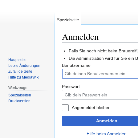
Spezialseite
Anmelden
Zur
Zur
Falls Sie noch nicht beim Brauereifü
Navigation
Suche
Die Administration wird für Sie ei
Hauptseite
springen
springen
Benutzername
Letzte Änderungen
Zufällige Seite
Hilfe zu MediaWiki
Passwort
Werkzeuge
Spezialseiten
Druckversion
Angemeldet bleiben
Anmelden
Hilfe beim Anmelden