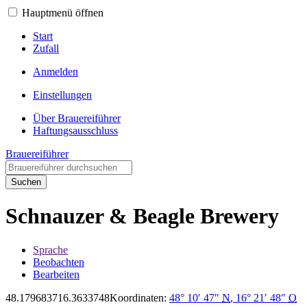
Hauptmenü öffnen
Start
Zufall
Anmelden
Einstellungen
Über Brauereiführer
Haftungsausschluss
Brauereiführer
Suchen
Schnauzer & Beagle Brewery
Sprache
Beobachten
Bearbeiten
48.1796837
16.3633748
Koordinaten:
48° 10′ 47″
N
,
16° 21′ 48″
O