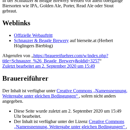
In der Schnauzer & Beagle Brewery werden vor allem obergärige
Biersorten wie IPA, Golden Ale, Porter, Read Ale oder Stout
gebraut.
Weblinks
Offizielle Webauftritt
Schnauzer & Beagle Brewery
auf bierseite.at (Herbert
Höglingers Bierblog)
Abgerufen von „
https://brauereifuehrer.com/w/index.php?
title=Schnauzer_%26_Beagle_Brewery&oldid=3257
“
Zuletzt bearbeitet am 2. September 2020 um 15:49
Brauereiführer
Der Inhalt ist verfügbar unter
Creative Commons „Namensnennung,
Weitergabe unter gleichen Bedingungen“
, sofern nicht anders
angegeben.
Diese Seite wurde zuletzt am 2. September 2020 um 15:49
Uhr bearbeitet.
Der Inhalt ist verfügbar unter der Lizenz
Creative Commons
„Namensnennung, Weitergabe unter gleichen Bedingungen“
,