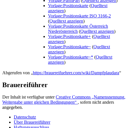
Vorlage:ParmPart
(
Quelltext anzeigen
)
Vorlage:Positionskarte
(
Quelltext
anzeigen
)
Vorlage:Positionskarte ISO 3166-2
(
Quelltext anzeigen
)
Vorlage:Positionskarte Österreich
Niederösterreich
(
Quelltext anzeigen
)
Vorlage:Positionskarte+
(
Quelltext
anzeigen
)
Vorlage:Positionskarte~
(
Quelltext
anzeigen
)
Vorlage:Positionskarte~*
(
Quelltext
anzeigen
)
Abgerufen von „
https://brauereifuehrer.com/wiki/Dampfplaudara
“
Brauereiführer
Der Inhalt ist verfügbar unter
Creative Commons „Namensnennung,
Weitergabe unter gleichen Bedingungen“
, sofern nicht anders
angegeben.
Datenschutz
Über Brauereiführer
Haftungsausschluss